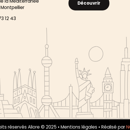
de la Méditerranée
Découvrir
Montpellier
73 12 43
its réservés Aliore © 2025 •
Mentions légales
• Réalisé par
N