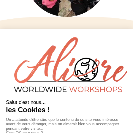
Aliore
Nous contacter
Accueil
infos@aliore.org
Destinations
3 rue de la Méditerranée
Ateliers
34070 Montpellier
À propos
S’inscrire
09 77 73 12 43
Actualités
Conditions de
Réseaux sociaux
participation
Découvrir