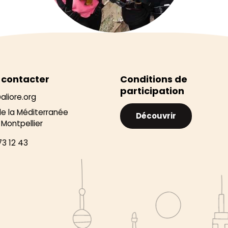
 contacter
Conditions de
participation
aliore.org
de la Méditerranée
Découvrir
Montpellier
73 12 43