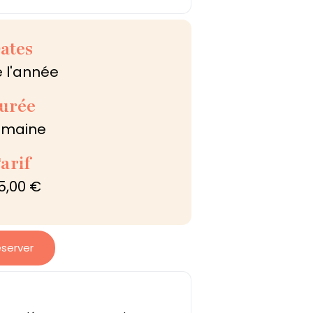
ates
 l'année
urée
emaine
arif
5,00 €
server