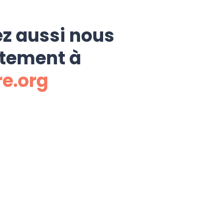
z aussi nous
ctement à
re.org