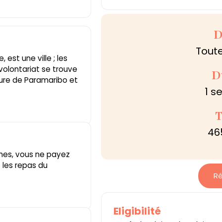
D
Toute
 est une ville ; les
 volontariat se trouve
D
eure de Paramaribo et
1 s
T
46
nes, vous ne payez
 les repas du
Ré
Eligibilité