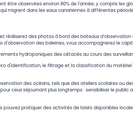
 être observées environ 80% de l'année, y compris les globi
ui migrent dans les eaux canariennes à différentes périodes
 et réaliserez des photos à bord des bateaux d’observation 
x d'observation des baleines, vous accompagnerez le capitai
strements hydroponiques des cétacés au cours des surveilla
 d'identification, le filtrage et la classification du matériel
ervation des océans, tels que des ateliers scolaires ou des
on pour ceux séjournant plus longtemps : sensibiliser le publi
s pouvez pratiquer des activités de loisirs disponibles local