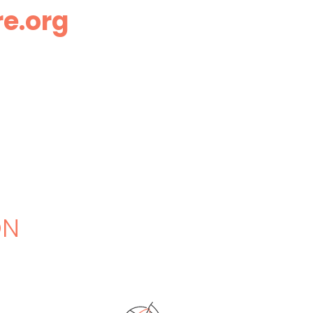
re.org
ON