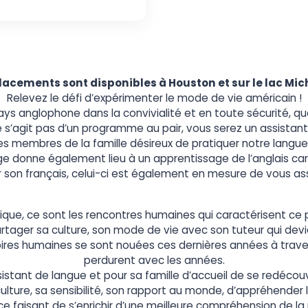
lacements sont disponibles à Houston et sur le lac Mich
Relevez le défi d’expérimenter le mode de vie américain !
ys anglophone dans la convivialité et en toute sécurité, q
 ne s’agit pas d’un programme au pair, vous serez un assistant
s membres de la famille désireux de pratiquer notre langue, d
 donne également lieu à un apprentissage de l’anglais car
r son français, celui-ci est également en mesure de vous ass
stique, ce sont les rencontres humaines qui caractérisent c
artager sa culture, son mode de vie avec son tuteur qui dev
toires humaines se sont nouées ces dernières années à trave
perdurent avec les années.
sistant de langue et pour sa famille d’accueil de se redécouvr
lture, sa sensibilité, son rapport au monde, d’appréhender
ce faisant de s’enrichir d’une meilleure compréhension de la