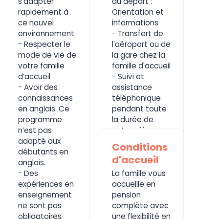
s’adapter
au départ :
rapidement à
Orientation et
ce nouvel
informations
environnement
- Transfert de
- Respecter le
l'aéroport ou de
mode de vie de
la gare chez la
votre famille
famille d'accueil
d’accueil
- Suivi et
- Avoir des
assistance
connaissances
téléphonique
en anglais. Ce
pendant toute
programme
la durée de
n’est pas
votre séjour
adapté aux
- Les frais
Conditions
débutants en
d'adhésion à
d'accueil
anglais.
l'association
- Des
La famille vous
expériences en
accueille en
enseignement
pension
ne sont pas
complète avec
obligatoires
une flexibilité en