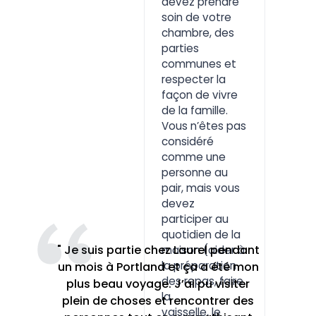
devez prendre
soin de votre
chambre, des
parties
communes et
respecter la
façon de vivre
de la famille.
Vous n’êtes pas
considéré
comme une
personne au
pair, mais vous
devez
participer au
quotidien de la
" Je suis partie chez Laurel pendant
maison (aider à
la préparation
un mois à Portland et ça a été mon
des repas, faire
plus beau voyage. J’ai pu visiter
la
plein de choses et rencontrer des
vaisselle, le