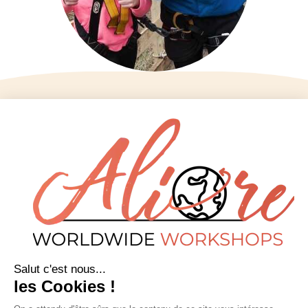
Aliore
Nous contacter
Accueil
infos@aliore.org
Destinations
3 rue de la Méditerranée
Ateliers
34070 Montpellier
À propos
S’inscrire
09 77 73 12 43
Actualités
Conditions de
Réseaux sociaux
participation